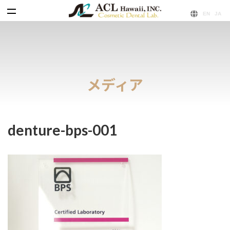
コ
ナ
ン
ビ
テ
ゲ
ン
ー
ツ
シ
へ
ョ
ス
ン
キ
に
メディア
ッ
移
プ
動
denture-bps-001