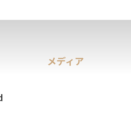
メディア
d