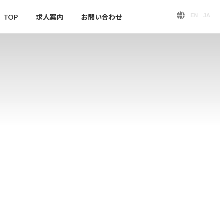
TOP
求人案内
お問い合わせ