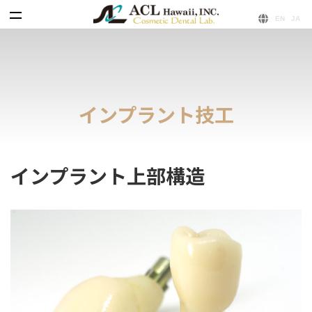
コ
ナ
ン
ビ
テ
ゲ
ン
ー
ツ
シ
へ
ョ
ス
ン
キ
に
インプラント技工
ッ
移
プ
動
インプラント上部構造